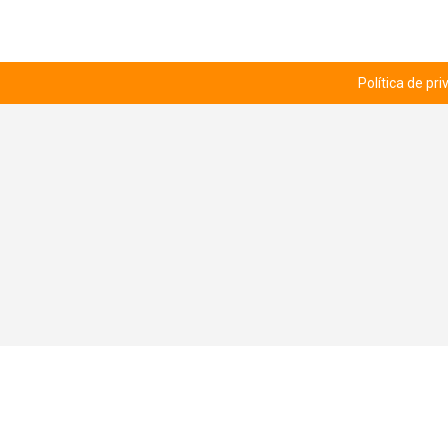
Política de pr
© RUTA 12 - CLUB DE HOBBIES 2026.