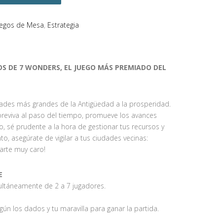
uegos de Mesa
,
Estrategia
S DE 7 WONDERS, EL JUEGO MÁS PREMIADO DEL
dades más grandes de la Antigüedad a la prosperidad.
breviva al paso del tiempo, promueve los avances
io, sé prudente a la hora de gestionar tus recursos y
to, asegúrate de vigilar a tus ciudades vecinas:
arte muy caro!
E
ultáneamente de 2 a 7 jugadores.
ún los dados y tu maravilla para ganar la partida.