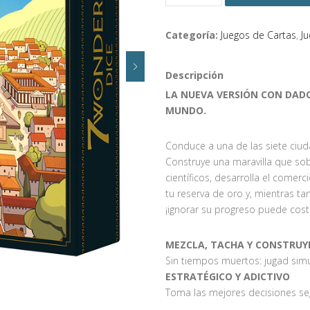
Categoría:
Juegos de Cartas
,
J
Descripción
LA NUEVA VERSIÓN CON DADO
MUNDO.
Conduce a una de las siete ciu
Construye una maravilla que so
científicos, desarrolla el comerc
tu reserva de oro y, mientras tan
¡ignorar su progreso puede cost
MEZCLA, TACHA Y CONSTRUY
Sin tiempos muertos: jugad sim
ESTRATÉGICO Y ADICTIVO
Toma las mejores decisiones seg