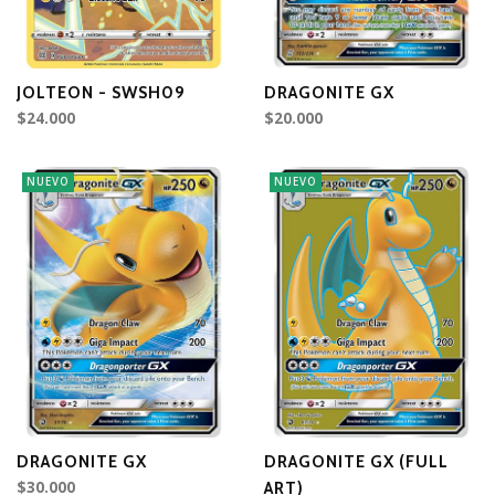
JOLTEON - SWSH09
DRAGONITE GX
$24.000
$20.000
NUEVO
NUEVO
DRAGONITE GX
DRAGONITE GX (FULL
$30.000
ART)