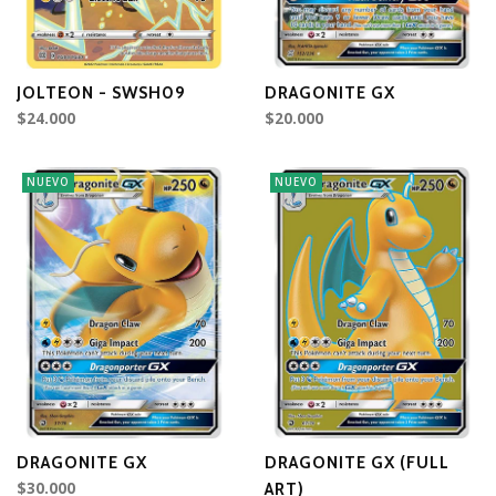
JOLTEON - SWSH09
DRAGONITE GX
$24.000
$20.000
NUEVO
NUEVO
DRAGONITE GX
DRAGONITE GX (FULL
$30.000
ART)