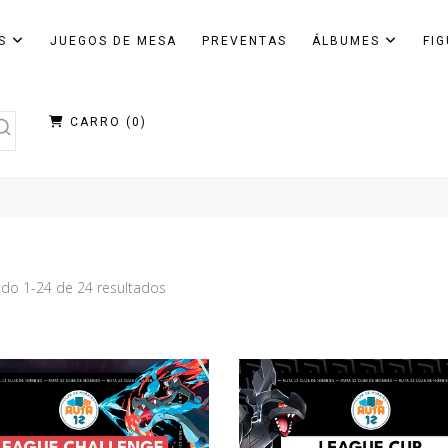
AS
JUEGOS DE MESA
PREVENTAS
ÁLBUMES
FI
CARRO (
0
)
do 1-24 de 24 resultados