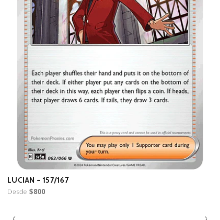
LUCIAN - 157/167
B
Desde
$800
D