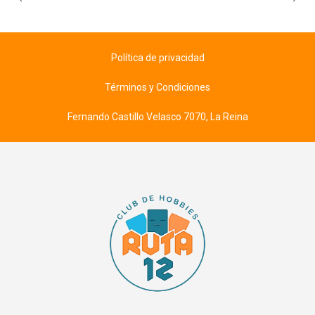
Política de privacidad
Términos y Condiciones
Fernando Castillo Velasco 7070, La Reina