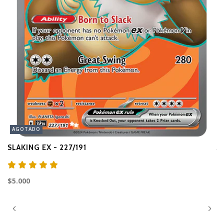
AGOTADO
SLAKING EX - 227/191
A
$3
$5.000