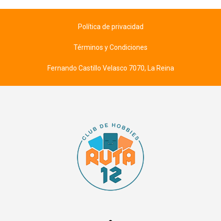
Política de privacidad
Términos y Condiciones
Fernando Castillo Velasco 7070, La Reina