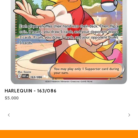
HARLEQUIN - 163/086
S
$5.000
$5