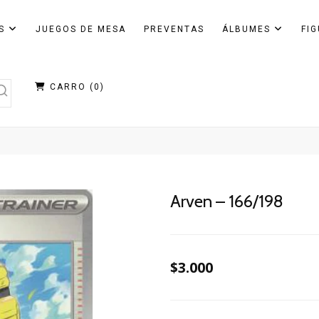
AS
JUEGOS DE MESA
PREVENTAS
ÁLBUMES
FI
CARRO (
0
)
Arven – 166/198
$3.000