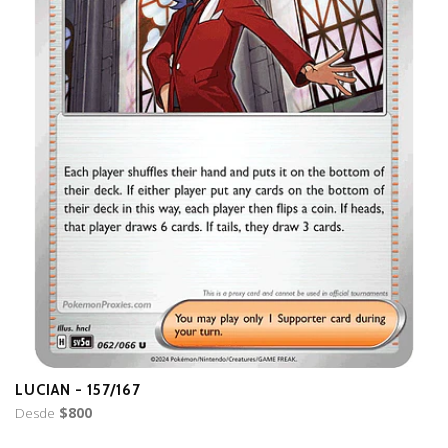
LUCIAN - 157/167
B
Desde
$800
D