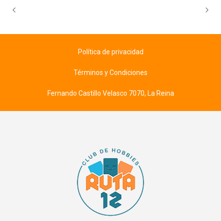
Política de privacidad
Términos y Condiciones
Fernando Castillo Velasco 7070, La Reina