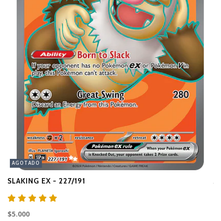
AGOTADO
SLAKING EX - 227/191
A
$3
$5.000