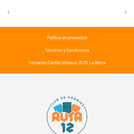
Política de privacidad
Términos y Condiciones
Fernando Castillo Velasco 7070, La Reina