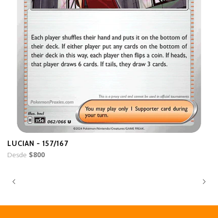
LUCIAN - 157/167
B
Desde
$800
D