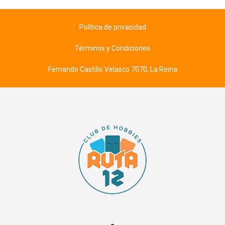
Política de privacidad
Términos y Condiciones
Fernando Castillo Velasco 7070, La Reina