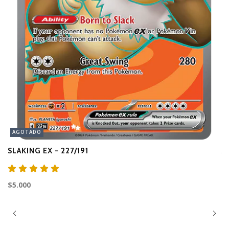
AGOTADO
SLAKING EX - 227/191
A
$3
$5.000