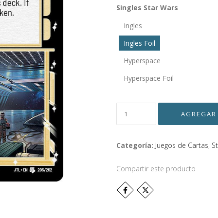
Singles Star Wars
Ingles
Ingles Foil
Hyperspace
Hyperspace Foil
Categoría:
Juegos de Cartas
,
S
Compartir este producto