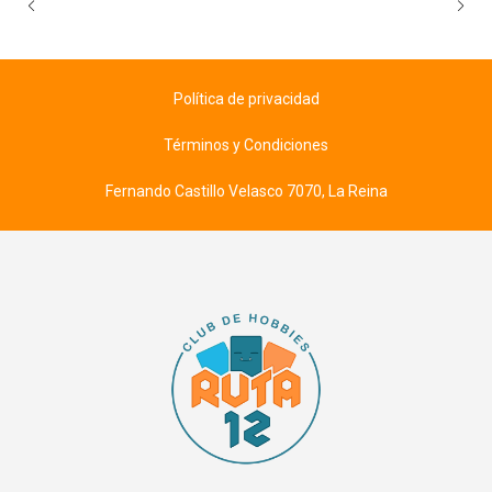
Política de privacidad
Términos y Condiciones
Fernando Castillo Velasco 7070, La Reina