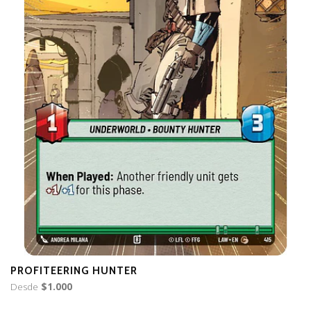
PROFITEERING HUNTER
C
Desde
$1.000
D