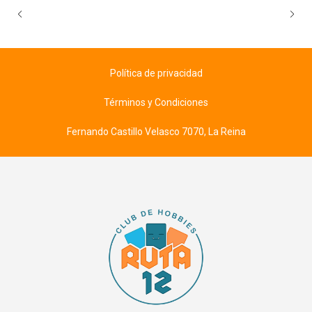
Política de privacidad
Términos y Condiciones
Fernando Castillo Velasco 7070, La Reina