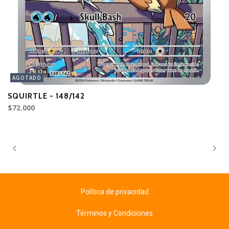
AGOTADO
SQUIRTLE - 148/142
R
$72.000
$6
Política de privacidad
Términos y Condiciones