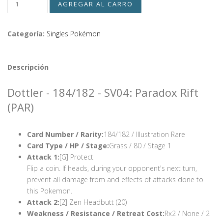
Categoría:
Singles Pokémon
Descripción
Dottler - 184/182 - SV04: Paradox Rift
(PAR)
Card Number / Rarity:
184/182 / Illustration Rare
Card Type / HP / Stage:
Grass / 80 / Stage 1
Attack 1:
[G] Protect
Flip a coin. If heads, during your opponent's next turn,
prevent all damage from and effects of attacks done to
this Pokemon.
Attack 2:
[2] Zen Headbutt (20)
Weakness / Resistance / Retreat Cost:
Rx2 / None / 2