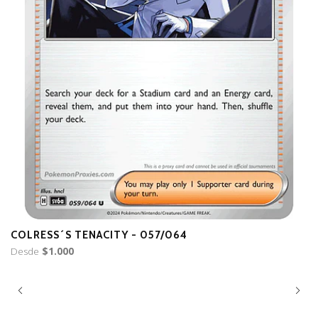
COLRESS´S TENACITY - 057/064
ER
Desde
$1.000
D