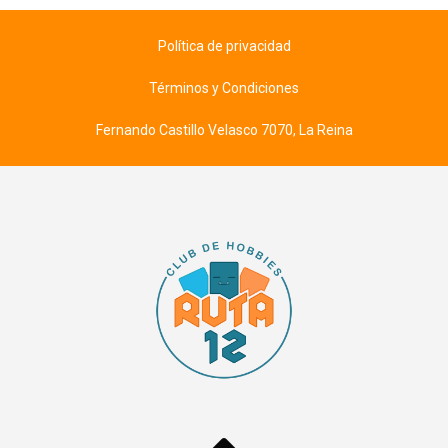
Política de privacidad
Términos y Condiciones
Fernando Castillo Velasco 7070, La Reina