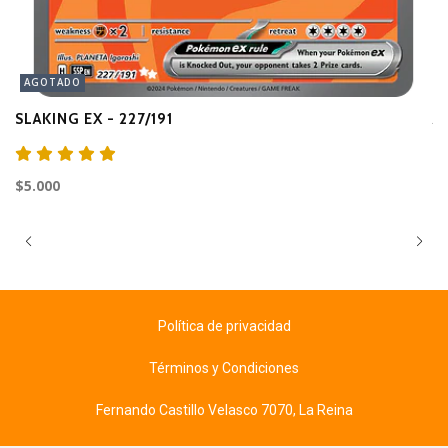
AGOTADO
SLAKING EX - 227/191
A
$3
$5.000
Política de privacidad
Términos y Condiciones
Fernando Castillo Velasco 7070, La Reina