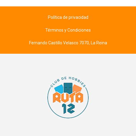
Política de privacidad
Términos y Condiciones
Fernando Castillo Velasco 7070, La Reina