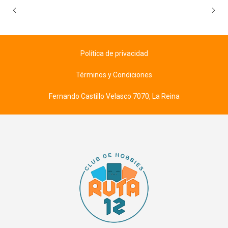
Política de privacidad
Términos y Condiciones
Fernando Castillo Velasco 7070, La Reina