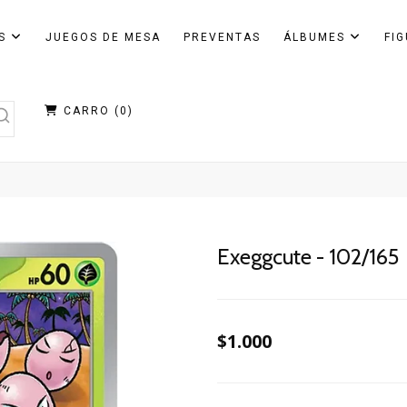
AS
JUEGOS DE MESA
PREVENTAS
ÁLBUMES
FI
CARRO (
0
)
Exeggcute - 102/165
$1.000