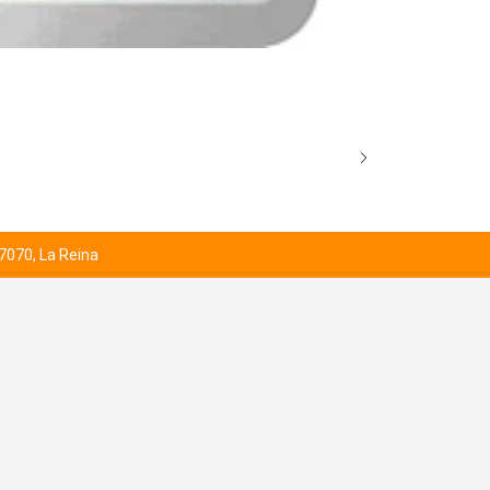
BROCK’S SCO
Desde
$1.000
 7070, La Reina