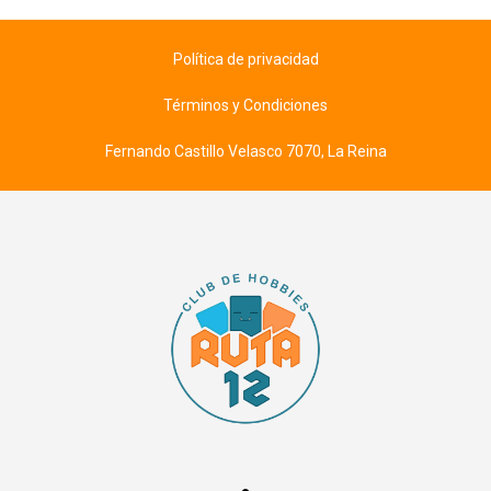
Política de privacidad
Términos y Condiciones
Fernando Castillo Velasco 7070, La Reina