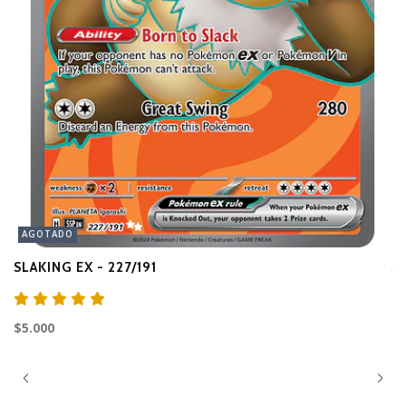
AGOTADO
SLAKING EX - 227/191
A
$3
$5.000