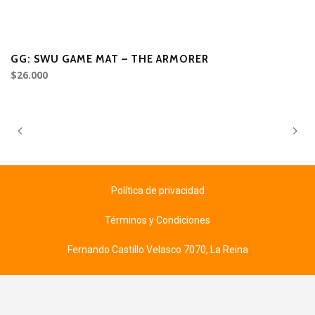
GG: SWU GAME MAT – THE ARMORER
G
$26.000
$8
Política de privacidad
Términos y Condiciones
Fernando Castillo Velasco 7070, La Reina