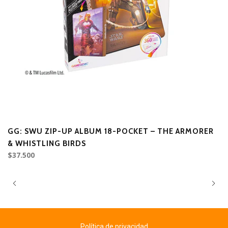
GG: SWU ZIP-UP ALBUM 18-POCKET – THE ARMORER
G
$8
& WHISTLING BIRDS
$37.500
Política de privacidad