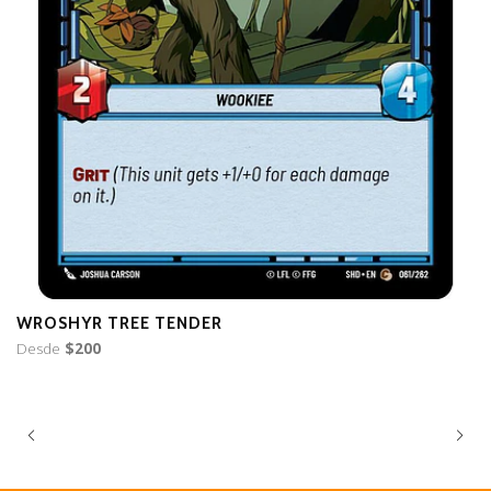
WROSHYR TREE TENDER
T
Desde
$200
D