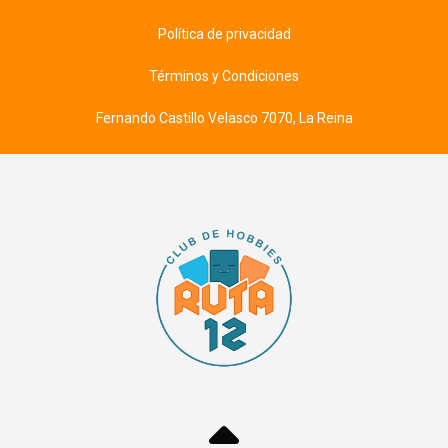
Política de privacidad
Términos y Condiciones
Fernando Castillo Velasco 7070, La Reina