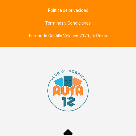
Política de privacidad
Términos y Condiciones
Fernando Castillo Velasco 7070, La Reina