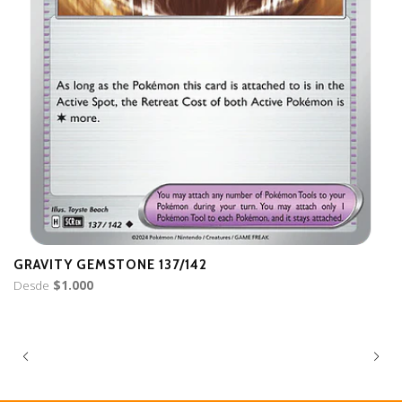
GRAVITY GEMSTONE 137/142
F
Desde
$1.000
D