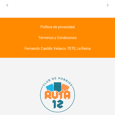
Política de privacidad
Términos y Condiciones
Fernando Castillo Velasco 7070, La Reina