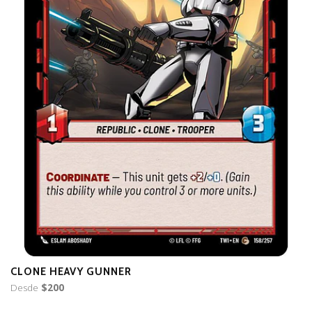
CLONE HEAVY GUNNER
H
Desde
$200
D