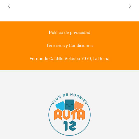
Política de privacidad
Términos y Condiciones
Fernando Castillo Velasco 7070, La Reina