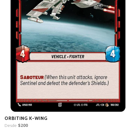
ORBITING K-WING
O
Desde
$200
D