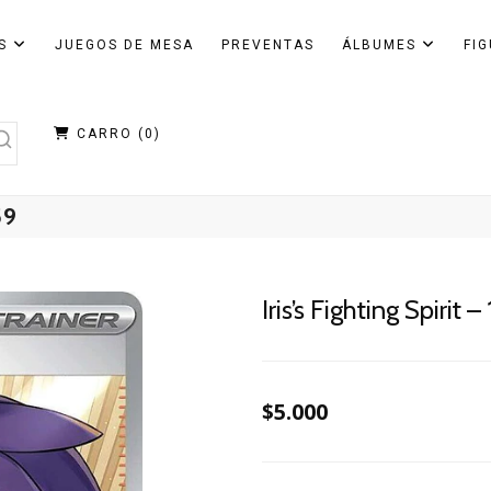
AS
JUEGOS DE MESA
PREVENTAS
ÁLBUMES
FI
CARRO (
0
)
59
Iris’s Fighting Spirit 
$5.000