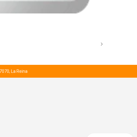
AGOTADO
EEVEE (84) 
$8.000
 7070, La Reina