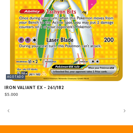
AGOTADO
IRON VALIANT EX - 261/182
I
$5.000
$3