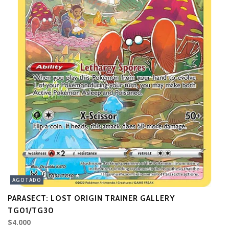
AGOTADO
PARASECT: LOST ORIGIN TRAINER GALLERY
T
$6
TG01/TG30
$4.000