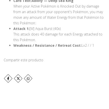
Card Text:
Ability — Deep Sea King
When your Active Pokémon is Knocked Out by damage
from an attack from your opponent's Pokémon, you may
move any amount of Water Energy from that Pokémon to
this Pokémon:
Attack 1:
[W] Aqua Burst (40x)
This attack does 40 damage for each Energy attached to
this Pokémon.
Weakness / Resistance / Retreat Cost:
Lx2 / / 1
Compartir este producto