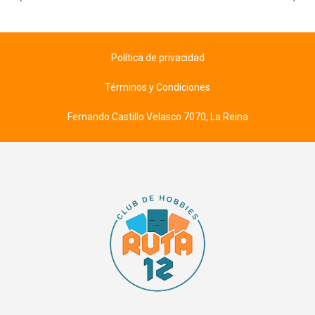
Política de privacidad
Términos y Condiciones
Fernando Castillo Velasco 7070, La Reina