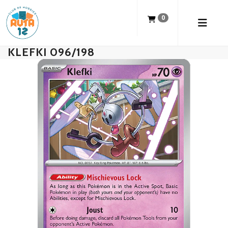
0
KLEFKI 096/198