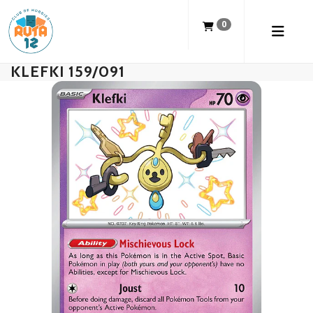
0
KLEFKI 159/091