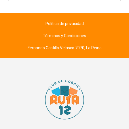
Política de privacidad
Términos y Condiciones
Fernando Castillo Velasco 7070, La Reina