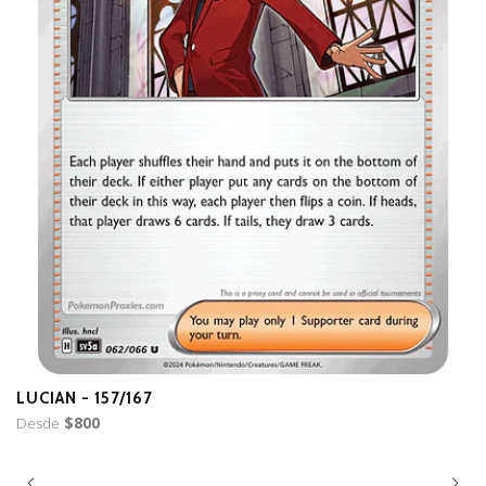
LUCIAN - 157/167
B
Desde
$800
D