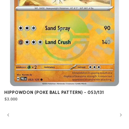
HIPPOWDON (POKE BALL PATTERN) - 053/131
V
$3.000
$1