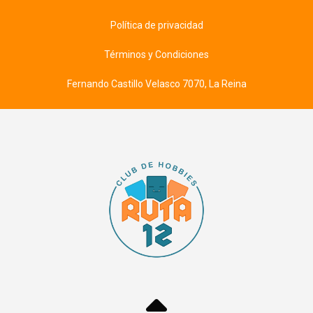
Política de privacidad
Términos y Condiciones
Fernando Castillo Velasco 7070, La Reina