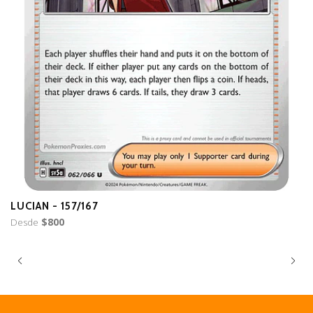
LUCIAN - 157/167
B
Desde
$800
D