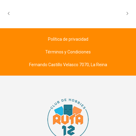
Política de privacidad
Términos y Condiciones
Fernando Castillo Velasco 7070, La Reina