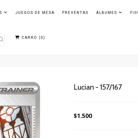
AS
JUEGOS DE MESA
PREVENTAS
ÁLBUMES
FI
CARRO (
0
)
Lucian - 157/167
$1.500