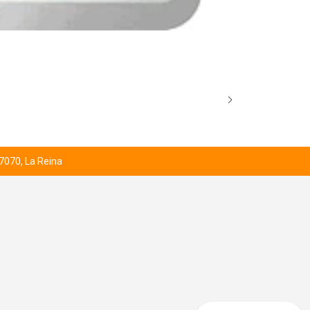
BROCK’S SCO
Desde
$1.000
 7070, La Reina