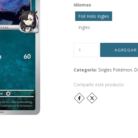
Idiomas
Foil Holo Ingles
Ingles
Categoría:
Singles Pokémon
,
D
Compartir este producto