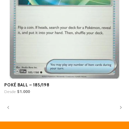
POKÉ BALL – 185/198
D
Desde
$1.000
D