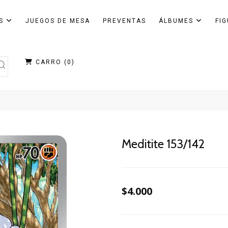
AS
JUEGOS DE MESA
PREVENTAS
ÁLBUMES
FI
CARRO (
0
)
Meditite 153/142
$4.000