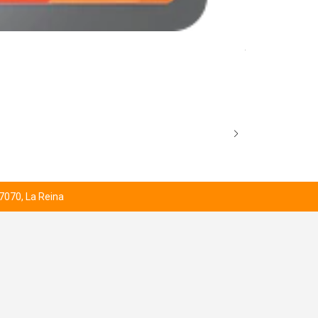
AGOTADO
AEGISLASH E
$3.000
 7070, La Reina