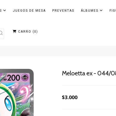
AS
JUEGOS DE MESA
PREVENTAS
ÁLBUMES
FI
CARRO (
0
)
Meloetta ex - 044/
$3.000