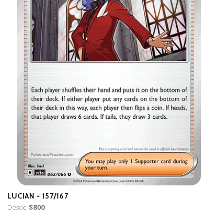
LUCIAN - 157/167
B
Desde
$800
D