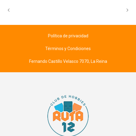
Política de privacidad
Términos y Condiciones
Fernando Castillo Velasco 7070, La Reina