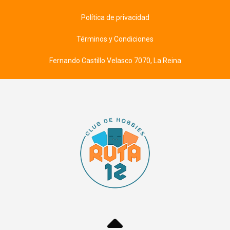
Política de privacidad
Términos y Condiciones
Fernando Castillo Velasco 7070, La Reina