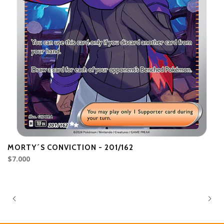
MORTY´S CONVICTION - 201/162
C
$7.000
D