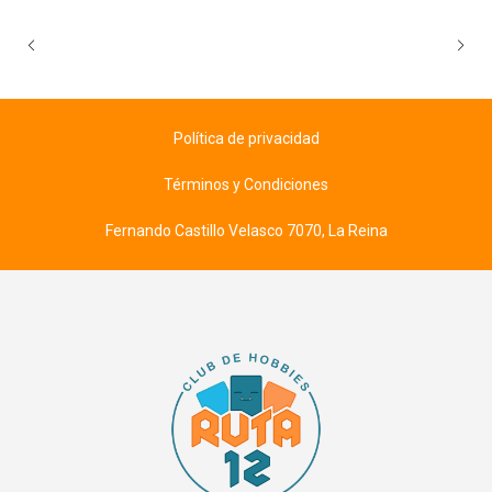
Política de privacidad
Términos y Condiciones
Fernando Castillo Velasco 7070, La Reina