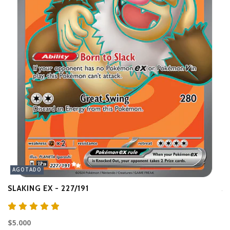
AGOTADO
SLAKING EX - 227/191
A
$3
$5.000