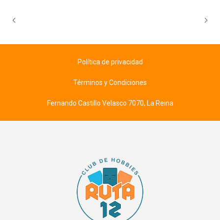
Política de privacidad
Términos y Condiciones
Fernando Castillo Velasco 7070, La Reina