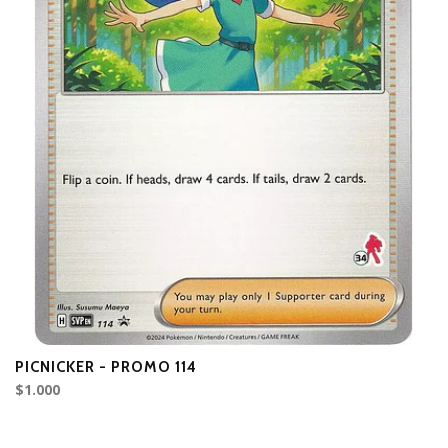
PICNICKER - PROMO 114
E
$1.000
$