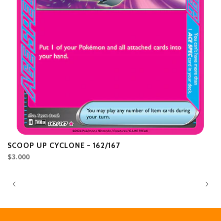
SCOOP UP CYCLONE - 162/167
L
$3.000
$5