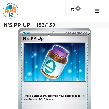
0
N’S PP UP – 153/159