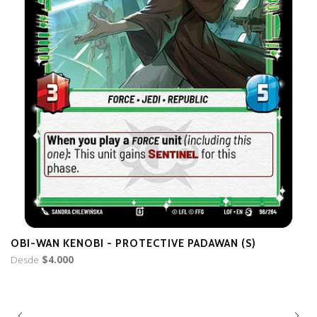
OBI-WAN KENOBI - PROTECTIVE PADAWAN (S)
O
Desde
$4.000
(
$1