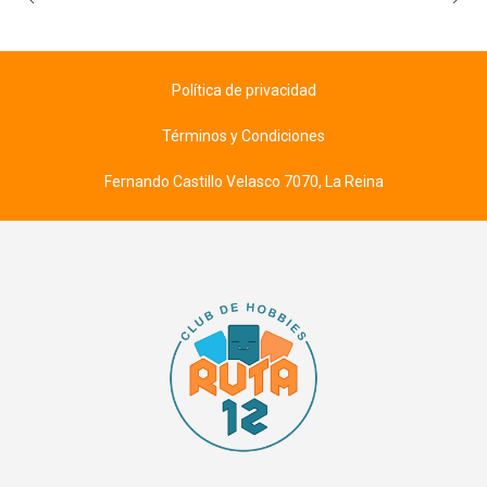
Política de privacidad
Términos y Condiciones
Fernando Castillo Velasco 7070, La Reina