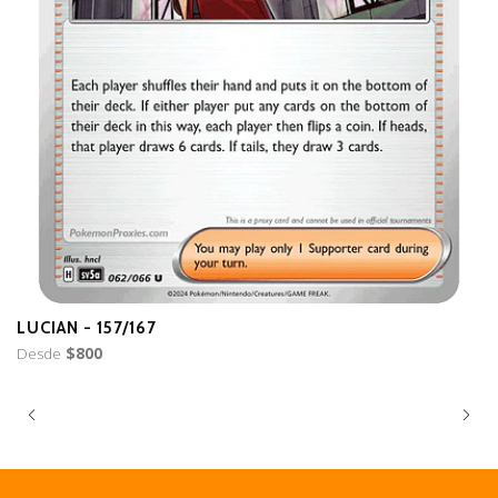
LUCIAN - 157/167
B
Desde
$800
D