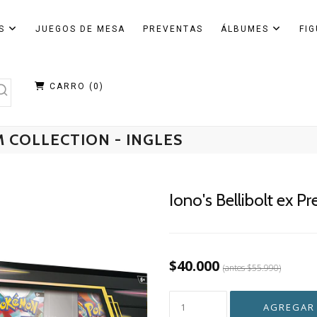
AS
JUEGOS DE MESA
PREVENTAS
ÁLBUMES
FI
CARRO (
0
)
M COLLECTION - INGLES
Iono's Bellibolt ex P
$40.000
(antes
$55.990
)