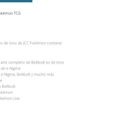
okémon TCG
 ex de Iono de JCC Pokémon contiene:
 arte completo de Bellibolt ex de Iono
b de e-Nigma
de e-Nigma, Bellibolt y mucho más
le
 Bellibolt
 Pokémon
Pokémon Live