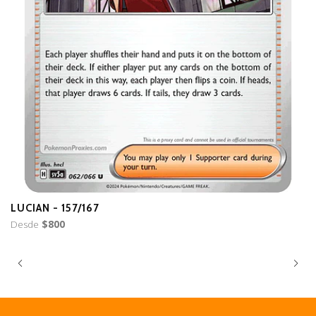
LUCIAN - 157/167
B
Desde
$800
D